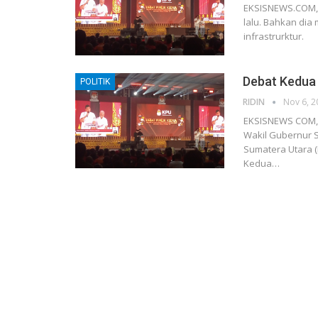
EKSISNEWS.COM, 
lalu. Bahkan di
infrastrurktur.
Debat Kedua 
POLITIK
RIDIN
Nov 6, 2
EKSISNEWS COM, 
Wakil Gubernur S
Sumatera Utara (
Kedua…