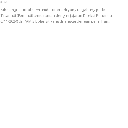
 2024
ibolangit - Jurnalis Perumda Tirtanadi yang tergabung pada
irtanadi (Formadi) temu ramah dengan jajaran Direksi Perumda
(20/11/2024) di IPAM Sibolangit yang dirangkai dengan pemilihan…