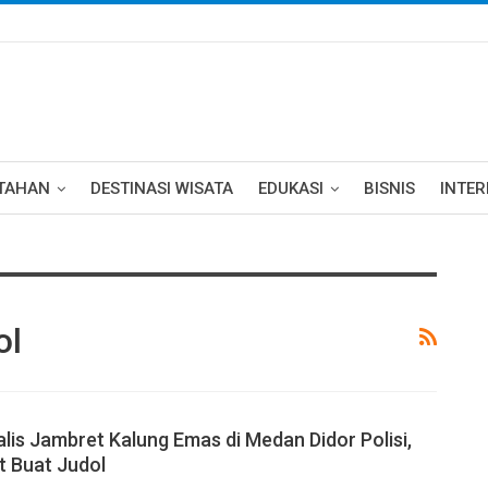
TAHAN
DESTINASI WISATA
EDUKASI
BISNIS
INTE
ol
alis Jambret Kalung Emas di Medan Didor Polisi,
t Buat Judol