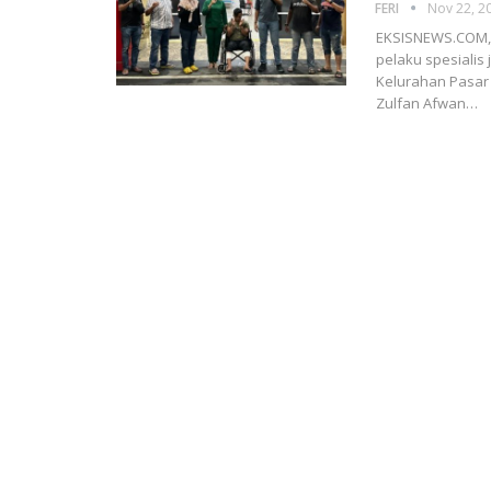
FERI
Nov 22, 2
EKSISNEWS.COM, 
pelaku spesialis 
Kelurahan Pasar 
Zulfan Afwan…