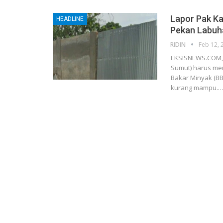
Lapor Pak Ka
HEADLINE
Pekan Labuha
RIDIN
Feb 12, 
EKSISNEWS.COM, 
Sumut) harus me
Bakar Minyak (B
kurang mampu.