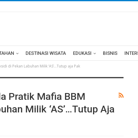
TAHAN
DESTINASI WISATA
EDUKASI
BISNIS
INTE
idi di Pekan Labuhan Milik ‘AS’…Tutup aja Pak
a Pratik Mafia BBM
buhan Milik ‘AS’…Tutup Aja