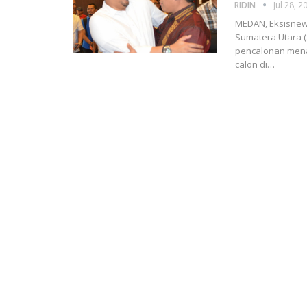
RIDIN
Jul 28, 2
MEDAN, Eksisnew
Sumatera Utara (
pencalonan mena
calon di
…