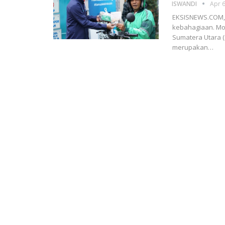
ISWANDI
Apr 6
EKSISNEWS.COM, 
kebahagiaan. Mome
Sumatera Utara (
merupakan…