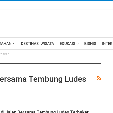
TAHAN
DESTINASI WISATA
EDUKASI
BISNIS
INTE
rbakar
Bersama Tembung Ludes
 di Jalan Bersama Tembung Ludes Terbakar