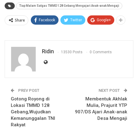
Tiap Malam Satgas TMMD 128 Gebang Mengajari Anak-anak Mengaji
Share
Facebook
Twitter
Google+
Ridin
13530 Posts
0 Comments
PREV POST
NEXT POST
Gotong Royong di
Membentuk Akhlak
Lokasi TMMD 128
Mulia, Prajurit YTP
Gebang,Wujudkan
907/DS Ajari Anak-anak
Kemanunggalan TNI
Desa Mengaji
Rakyat