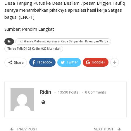
Desa Tanjung Putus ke Desa Besilam ,”pesan Brigjen Taufiq
seraya menambahkan pihaknya apresiasi hasil kerja Satgas
bagus. (ENC-1)
Sumber: Pendim Langkat
Tim Wasev Mabesad Apresiasi Kerja Satgas dan Dukungan Warga
Tinjau TMMD 123 Kodim 0203/Langkat
Share
Facebook
Twitter
Google+
Ridin
13530 Posts
0 Comments
PREV POST
NEXT POST