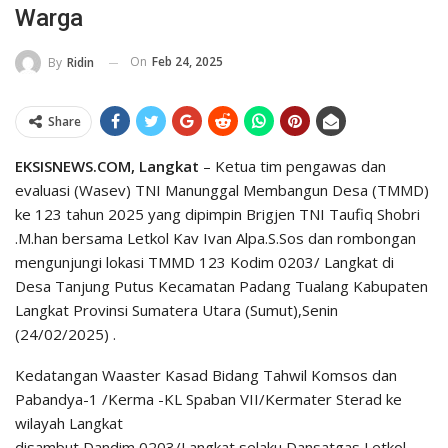
Warga
On
Feb 24, 2025
By
Ridin
Share
EKSISNEWS.COM, Langkat
– Ketua tim pengawas dan
evaluasi (Wasev) TNI Manunggal Membangun Desa (TMMD)
ke 123 tahun 2025 yang dipimpin Brigjen TNI Taufiq Shobri
.M.han bersama Letkol Kav Ivan Alpa.S.Sos dan rombongan
mengunjungi lokasi TMMD 123 Kodim 0203/ Langkat di
Desa Tanjung Putus Kecamatan Padang Tualang Kabupaten
Langkat Provinsi Sumatera Utara (Sumut),Senin
(24/02/2025) .
Kedatangan Waaster Kasad Bidang Tahwil Komsos dan
Pabandya-1 /Kerma -KL Spaban VII/Kermater Sterad ke
wilayah Langkat
disambut Dandim 0203/Langkat selaku Dansatgas Letkol