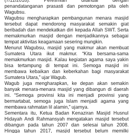
(7/12/2018). Peresmian ditandai dengan
penandatanganan prasasti dan pemotongan pita oleh
Wagubsu.
Wagubsu mengharapkan pembangunan menara masjid
tersebut dapat mendorong masyarakat semakin giat
beribadah dan mendekatkan diri kepada Allah SWT. Serta
memakmurkan masjid dengan menjadikannya sebagai
tempat aktivitas keagamaan sesering mungkin.
Menurut Wagubsu, masjid yang makmur akan membuat
Sumatera Utara ikut makmur. “Kita bersama-sama
memakmurkan masjid. Kalau kegiatan agama saya yakin
bisa tertampung di tempat ini. Semoga masjid ini
membawa kebaikan dan keberkahan bagi masyarakat
Sumatera Utara,” ujar Wagub.
Wagub juga mengharapkan, ke depan akan semakin
banyak menara-menara masjid yang dibangun di daerah
ini. “Semoga provinsi kita ini menjadi provinsi yang
bermartabat, semoga juga Islam menjadi agama yang
membawa rahmatan lil alamin,” ujarnya.
Sementara itu, Ketua Badan Kenaziran Masjid Husnul
Hidayah Andi Rahmansyah mengatakan masjid tersebut
dibangun pada tahun 2007 dan selesai tahun 2008.
Hingga tahun 2017, masjid tersebut belum memilki