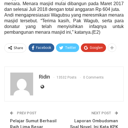
menara. Menara masjid mulai dibangun pada Maret 2017
dan selesai Juli 2018 dengan total anggaran Rp 604 juta.
Andi mengapresiasasi Wagubsu yang meresmikan menara
masjid tersebut. “Terima kasih, Pak Wagub, serta para
donatur yang telah menyisihkan infaqnya untuk
pembangunan menara masjid ini,” katanya.(E2)
Share
Facebook
Twitter
Google+
Ridin
13532 Posts
0 Comments
PREV POST
NEXT POST
Pelajar Sumut Berhasil
Laporan Ombudsman
Raih Lima Besar
Soal Novel, Ini Kata KPK