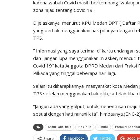
karena wabah Covid masih berkembang walaupun 
zona hijau tentang Covid 19.
Dijelaskanya menurut KPU Medan DPT ( Daftar Pemi
yang berhak menggunakan hak pilihnya dengan t
TPS.
” Informasi yang saya terima di kartu undangan s
dan jangan lupa menggunakan m asker, mencuci ta
Covid 19″ kata Anggota DPRD Medan dari Fraksi P
Pilkada yang tinggal beberapa hari lagi.
Selain itu diharapkannya masyarakat kota Medan j
TPS setelah menggunakan hak pilih, setelah tiba d
“Jangan ada yang golput, untuk menentukan maju m
sesuai dengan hati nurani kita”, himbaunya.(ENC-2
Abdul Latif Lubis
Hak Pilih
Patuhi
Protokol Keseha
Share
Facebook
Twitter
Google