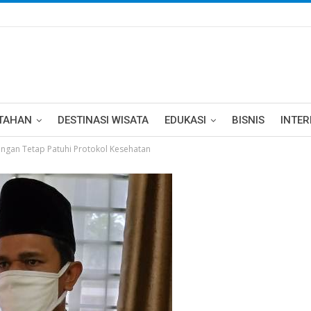
TAHAN
DESTINASI WISATA
EDUKASI
BISNIS
INTE
dengan Tetap Patuhi Protokol Kesehatan