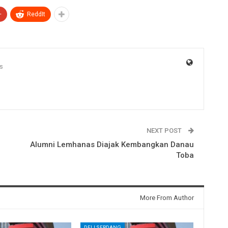
+
ReddIt
s
NEXT POST
g
Alumni Lemhanas Diajak Kembangkan Danau
Toba
More From Author
DELI SERDANG