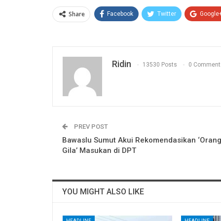
Share
Facebook
Twitter
Google
Ridin
13530 Posts
0 Comment
PREV POST
Bawaslu Sumut Akui Rekomendasikan ‘Oran
Gila’ Masukan di DPT
YOU MIGHT ALSO LIKE
HEADLINE
HEADLINE