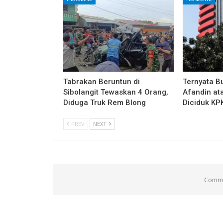
Tabrakan Beruntun di
Ternyata B
Sibolangit Tewaskan 4 Orang,
Afandin at
Diduga Truk Rem Blong
Diciduk KP
PREV
NEXT
Comme