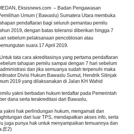
MEDAN, Eksisnews.com
– Badan Pengawasan
Pemilihan Umum ( Bawaslu) Sumatera Utara membuka
tahapan pendaftaran bagi seluruh pemantau pemilu
tahun 2019, dengan batas toleransi diberikan hingga 7
hari sebelum pelaksanaan pencoblosan atau
pemungutan suara 17 April 2019.
“Untuk tata cara akreditasinya yang pertama pendaftaran
sebelum tahapan pemilu sampai dengan 7 hari sebelum
 administrasi dan jika semuanya sudah terpenuhi maka
dinator Divisi Hukum Bawaslu Sumut, Hendrik Sitinjak
Umum 2019 yang dilaksanakan di Jalan KH Wahid
emilu yakni berbadan hukum terdaftar pada Pemerintah
 dana serta terakreditasi dari Bawaslu.
ya yakni hak perlindungan hukum, mengamati dan
hitungan dari luar TPS, mendapatkan akses info, serta
lu juga punya hak untuk menyampaikan temuannya dan
ya.(E2)