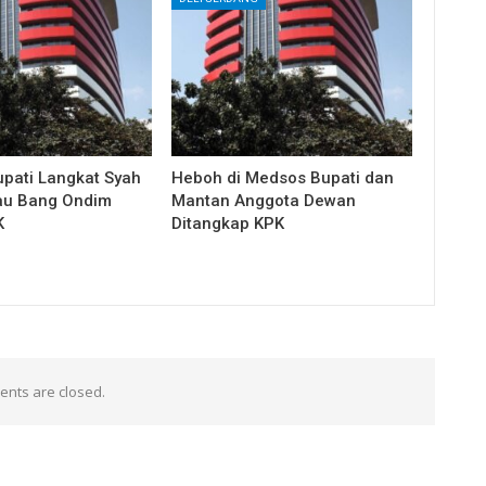
upati Langkat Syah
Heboh di Medsos Bupati dan
au Bang Ondim
Mantan Anggota Dewan
K
Ditangkap KPK
nts are closed.