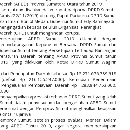
Daerah (APBD) Provinsi Sumatera Utara
tahun 2019
disetujui dan disahkan dalam rapat paripurna DPRD Sumut,
Kamis (22/11/2019) di ruang Rapat Paripurna DPRD Sumut
Jalan Imam Bonjol Medan. Gubernur Sumut Edy Rahmayadi
mengingatkan kepada seluruh Organisasi Perangkat
Daerah (OPD) untuk menghindari korupsi.
Persetujuan APBD Sumut 2019 ditandai dengan
penandatanganan Keputusan Bersama DPRD Sumut dan
Gubernur Sumut tentang Persetujuan Terhadap Rancangan
Peraturan Daerah tentang APBD Provinsi Sumut tahun
2019, yang dilakukan oleh Ketua DPRD Sumut Wagirin
i dari Pendapatan Daerah sebesar Rp 15.271.676.789.618
(defisit Rp 216.155.247.000). Kemudian Penerimaan
Pengeluaran Pembiayaan Daerah Rp 283.844.753.000,
.000.
menyampaikan apresiasi terhadap DPRD Sumut yang telah
v Sumut dalam penyusunan dan pengesahan APBD Sumut
erhormat dengan Pemprov Sumut menghasilkan kebijakan
intai,” ujarnya.
emprov Sumut, setelah proses evaluasi Menteri Dalam
ntang APBD Tahun 2019, agar segera mempersiapkan