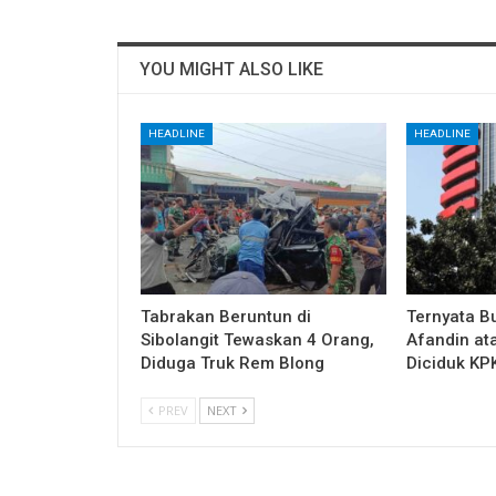
YOU MIGHT ALSO LIKE
HEADLINE
HEADLINE
Tabrakan Beruntun di
Ternyata B
Sibolangit Tewaskan 4 Orang,
Afandin at
Diduga Truk Rem Blong
Diciduk KP
PREV
NEXT