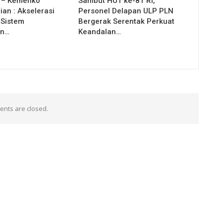
I – Kemenko
Sambut HUT ke-81 RI,
an : Akselerasi
Personel Delapan ULP PLN
i Sistem
Bergerak Serentak Perkuat
an…
Keandalan…
nts are closed.