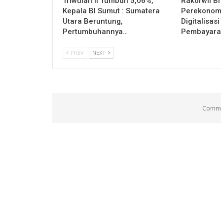
Triwulan II Tumbuh 5,06%,
Rakorwil B
Kepala BI Sumut : Sumatera
Perekonomi
Utara Beruntung,
Digitalisas
Pertumbuhannya…
Pembayar
PREV
NEXT
Comme