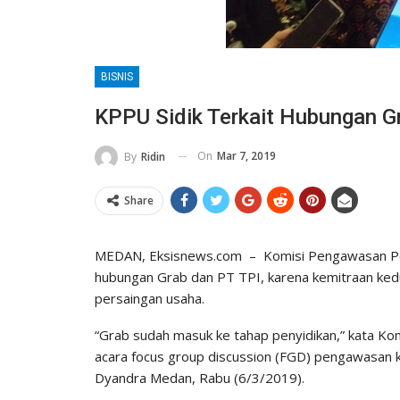
BISNIS
KPPU Sidik Terkait Hubungan G
On
Mar 7, 2019
By
Ridin
Share
MEDAN, Eksisnews.com – Komisi Pengawasan Per
hubungan Grab dan PT TPI, karena kemitraan kedu
persaingan usaha.
“Grab sudah masuk ke tahap penyidikan,” kata Ko
acara focus group discussion (FGD) pengawasan k
Dyandra Medan, Rabu (6/3/2019).