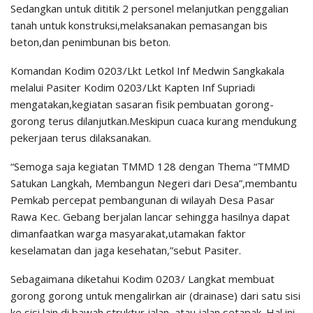
Sedangkan untuk dititik 2 personel melanjutkan penggalian
tanah untuk konstruksi,melaksanakan pemasangan bis
beton,dan penimbunan bis beton.
Komandan Kodim 0203/Lkt Letkol Inf Medwin Sangkakala
melalui Pasiter Kodim 0203/Lkt Kapten Inf Supriadi
mengatakan,kegiatan sasaran fisik pembuatan gorong-
gorong terus dilanjutkan.Meskipun cuaca kurang mendukung
pekerjaan terus dilaksanakan.
“Semoga saja kegiatan TMMD 128 dengan Thema “TMMD
Satukan Langkah, Membangun Negeri dari Desa”,membantu
Pemkab percepat pembangunan di wilayah Desa Pasar
Rawa Kec. Gebang berjalan lancar sehingga hasilnya dapat
dimanfaatkan warga masyarakat,utamakan faktor
keselamatan dan jaga kesehatan,”sebut Pasiter.
Sebagaimana diketahui Kodim 0203/ Langkat membuat
gorong gorong untuk mengalirkan air (drainase) dari satu sisi
ke sisi lain di bawah struktur jalan ,atau jalan setapak. Hal ini