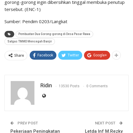
gorong-gorong ingin dibersihkan tinggal membuka penutup
tersebut. (ENC-1)
Sumber: Pendim 0203/Langkat
Pembuatan Dua Gorong-gorong di Desa Pasar Rawa
Satgas TMMD Mencegah Banjir
Share
Facebook
Twitter
Google+
Ridin
13530 Posts
0 Comments
PREV POST
NEXT POST
Pekerjaan Peningkatan
Letda Inf M.Rezky