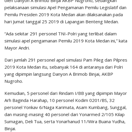
oleh Danyon A Brimob Binjai AKBP Nugroho, sedangkan
pelaksanaan simulasi Apel Pengamanan Pemilu Legislatif dan
Pemilu Presiden 2019 Kota Medan akan dilaksanakan pada
hari Jumat tanggal 25 2019 di Lapangan Benteng Medan.
“Ada sekitar 291 personel TNI-Polri yang terlibat dalam
simulasi apel pengamanan Pemilu 2019 Kota Medan ini,” kata
Mayor Andri.
Dari jumlah 291 personel apel simulasi Pam Pileg dan Pilpres
2019 Kota Medan itu, sebanyak 164 di antaranya dari Polri
yang dipimpin langsung Danyon A Brimob Binjai, AKBP
Nugroho.
Kemudian, 5 personel dari Rindam I/BB yang dipimpin Mayor
Arh Baginda Harahap, 10 personel Kodim 0201/BS, 32
personel Yonkav 6/Naga Karimata, Asam Kumbang, Sunggal,
dan masing-masing 40 personel dari Yonarmed 2/105 Kilap
Sumagan, Deli Tua, serta Yonarhanud 11/Wira Buana Yudha,
Binjai.