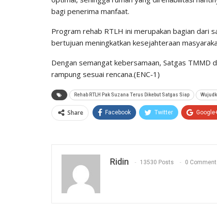
bagi penerima manfaat.
Program rehab RTLH ini merupakan bagian dari 
bertujuan meningkatkan kesejahteraan masyarakat
Dengan semangat kebersamaan, Satgas TMMD dan
rampung sesuai rencana.(ENC-1)
Rehab RTLH Pak Suzana Terus Dikebut Satgas Siap
Wujudk
Share
Facebook
Twitter
Google
Ridin
13530 Posts
0 Comment