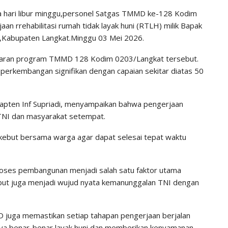
 hari libur minggu,personel Satgas TMMD ke-128 Kodim
aan rrehabilitasi rumah tidak layak huni (RTLH) milik Bapak
,Kabupaten Langkat.Minggu 03 Mei 2026.
asaran program TMMD 128 Kodim 0203/Langkat tersebut.
 perkembangan signifikan dengan capaian sekitar diatas 50
apten Inf Supriadi, menyampaikan bahwa pengerjaan
 TNI dan masyarakat setempat.
kebut bersama warga agar dapat selesai tepat waktu
roses pembangunan menjadi salah satu faktor utama
ebut juga menjadi wujud nyata kemanunggalan TNI dengan
D juga memastikan setiap tahapan pengerjaan berjalan
tinya benar-benar layak huni dan memberikan kenyamanan