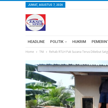
JUMAT, AGUSTUS 7, 2026
HEADLINE
POLITIK
HUKRIM
PEMERIN
Home
TNI
Rehab RTLH Pak Suzana Terus Dikebut Sa