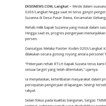
EKSISNEWS.COM, Langkat –
Meski dalam suasana
0203/Langkat hingga saat ini terus genjot pengerj
Suzanna di Desa Pasar Rawa, Kecamatan Gebang
Rehab milik bapak Suzanna yang masuk dalam s
Hingga saat ini, progres pengerjaan menunjukkan
persen.
Dansatgas Melalui Pasiter Kodim 0203/Langkat K
dilakukan secara gotong royong antara personel
“Pekerjaan rehab RTLH bapak Suzana terus kami 
sesuai target yang telah ditentukan,” ujarnya.
Ia menjelaskan, keterlibatan masyarakat dalam p
percepatan pengerjaan di lapangan. Sinergi ters
rakyat.
Selain fokus pada kualitas bangunan, Satgas TMM
optimal, sehingga rumah yang direhabilitasi nan