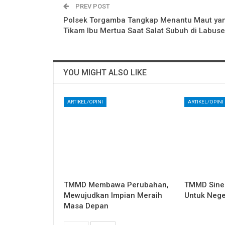
PREV POST
Polsek Torgamba Tangkap Menantu Maut ya
Tikam Ibu Mertua Saat Salat Subuh di Labus
YOU MIGHT ALSO LIKE
ARTIKEL/OPINI
ARTIKEL/OPINI
TMMD Membawa Perubahan,
TMMD Sine
Mewujudkan Impian Meraih
Untuk Nege
Masa Depan