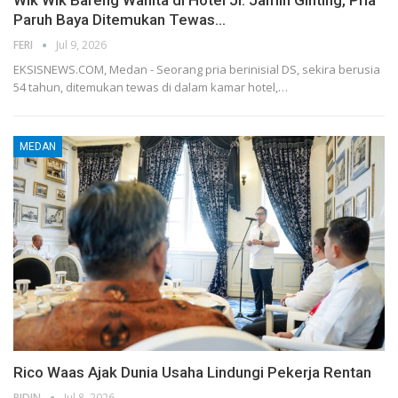
Paruh Baya Ditemukan Tewas…
FERI
Jul 9, 2026
EKSISNEWS.COM, Medan - Seorang pria berinisial DS, sekira berusia
54 tahun, ditemukan tewas di dalam kamar hotel,…
MEDAN
Rico Waas Ajak Dunia Usaha Lindungi Pekerja Rentan
RIDIN
Jul 8, 2026