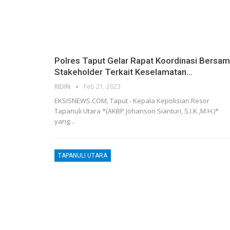
Polres Taput Gelar Rapat Koordinasi Bersa
Stakeholder Terkait Keselamatan…
RIDIN
Feb 21, 2023
EKSISNEWS.COM, Taput - Kepala Kepolisian Resor
Tapanuli Utara *(AKBP Johanson Sianturi, S.I.K.,M.H.)*
yang…
TAPANULI UTARA