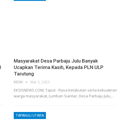
Masyarakat Desa Parbaju Julu Banyak
l
Ucapkan Terima Kasih, Kepada PLN ULP
Tarutung
RIDIN
Mar 2, 2023
EKSISNEWS.COM, Taput - Rasa ketakutan serta kekuatiran
warga masyarakat, Lumban Siantar, Desa Parbaju Julu,…
TAPANULI UTARA