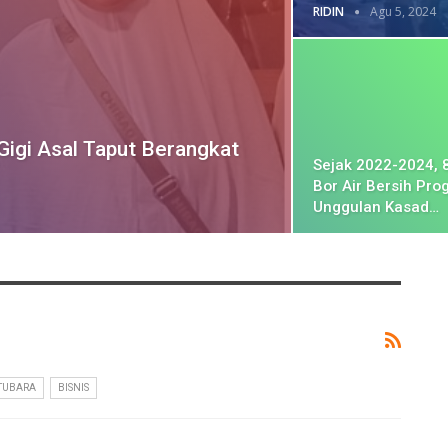
RIDIN
Agu 5, 2024
Gigi Asal Taput Berangkat
Sejak 2022-2024, 
Bor Air Bersih Pro
Unggulan Kasad…
TUBARA
BISNIS