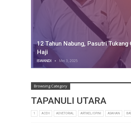
12 Tahun Nabung, Pasutri Tukang 
Haji
ISWANDI
Mei 3, 2025
Browsing Category
TAPANULI UTARA
1
ACEH
ADVETORIAL
ARTIKEL/OPINI
ASAHAN
BA