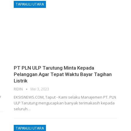
TAPANULI UTARA
PT PLN ULP Tarutung Minta Kepada
Pelanggan Agar Tepat Waktu Bayar Tagihan
Listrik
RIDIN
Mei 3, 2023
S
r
EKSISNEWS.COM, Taput - Kami selaku Manajemen PT. PLN
ULP Tarutung mengucapkan banyak terimakasih kepada
seluruh…
TAPANULI UTARA