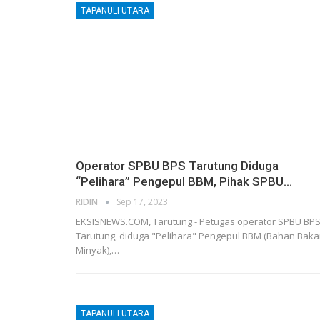
TAPANULI UTARA
Operator SPBU BPS Tarutung Diduga
“Pelihara” Pengepul BBM, Pihak SPBU…
RIDIN
Sep 17, 2023
EKSISNEWS.COM, Tarutung - Petugas operator SPBU BP
Tarutung, diduga "Pelihara" Pengepul BBM (Bahan Baka
Minyak),…
TAPANULI UTARA