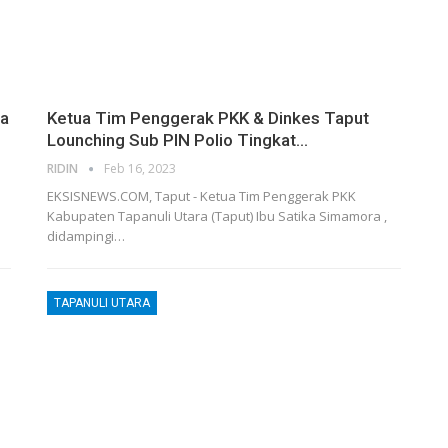
ma
Ketua Tim Penggerak PKK & Dinkes Taput
Lounching Sub PIN Polio Tingkat…
RIDIN
Feb 16, 2023
EKSISNEWS.COM, Taput - Ketua Tim Penggerak PKK
Kabupaten Tapanuli Utara (Taput) Ibu Satika Simamora ,
didampingi…
TAPANULI UTARA