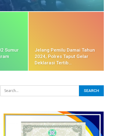
82 Sumur
Jelang Pemilu Damai Tahun
gram
2024, Polres Taput Gelar
Deklarasi Tertib…