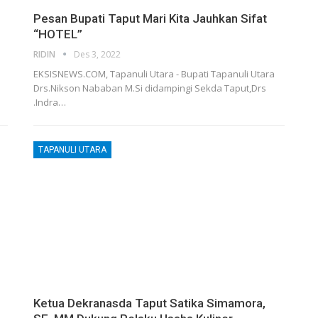
Pesan Bupati Taput Mari Kita Jauhkan Sifat
“HOTEL”
RIDIN
Des 3, 2022
EKSISNEWS.COM, Tapanuli Utara - Bupati Tapanuli Utara
Drs.Nikson Nababan M.Si didampingi Sekda Taput,Drs
.Indra…
TAPANULI UTARA
Ketua Dekranasda Taput Satika Simamora,