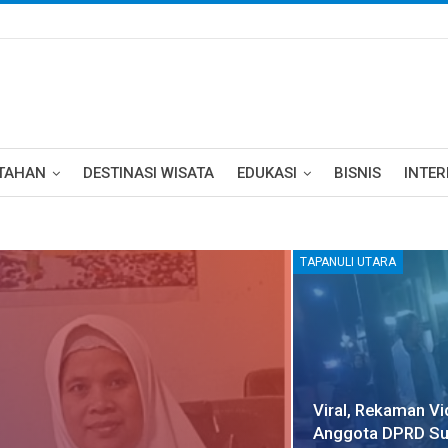
TAHAN
DESTINASI WISATA
EDUKASI
BISNIS
INTE
TAPANULI UTARA
Viral, Rekaman Vi
Anggota DPRD Su