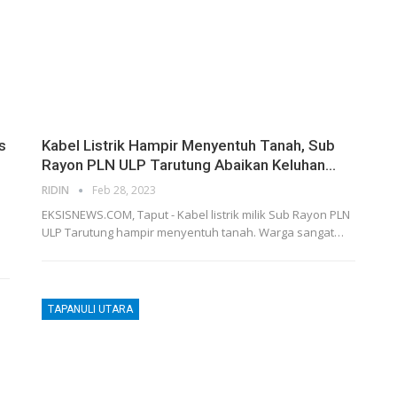
s
Kabel Listrik Hampir Menyentuh Tanah, Sub
Rayon PLN ULP Tarutung Abaikan Keluhan…
RIDIN
Feb 28, 2023
EKSISNEWS.COM, Taput - Kabel listrik milik Sub Rayon PLN
ULP Tarutung hampir menyentuh tanah. Warga sangat…
TAPANULI UTARA