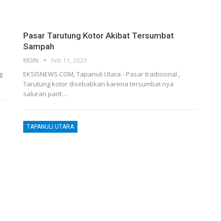
Pasar Tarutung Kotor Akibat Tersumbat
Sampah
RIDIN
Feb 11, 2023
g
EKSISNEWS.COM, Tapanuli Utara - Pasar tradisional ,
Tarutung kotor disebabkan karena tersumbat nya
saluran parit…
TAPANULI UTARA